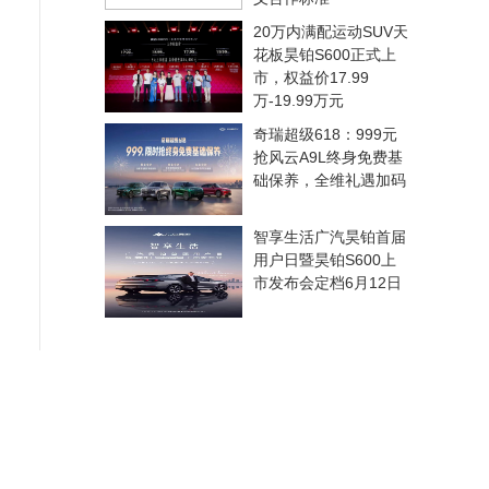
20万内满配运动SUV天
花板昊铂S600正式上
市，权益价17.99
万-19.99万元
奇瑞超级618：999元
抢风云A9L终身免费基
础保养，全维礼遇加码
智享生活广汽昊铂首届
用户日暨昊铂S600上
市发布会定档6月12日