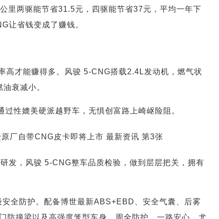
公里两驱能节省31.5元，四驱能节省37元，平均一年下
CNG让省钱变成了赚钱。
才能赚得多。风骏 5-CNG搭载2.4L发动机，燃气状
较燃油衰减小。
度，通过性媲美硬派越野车，无惧创富路上崎岖险阻。
研发，风骏 5-CNG整车品质检验，做到层层把关，拥有
级安全防护。配备博世最新ABS+EBD、安全气囊、后雾
门防撞梁以及高强度笼型车身，周全防护，一路安心。尤