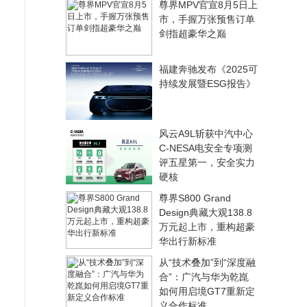
尊界MPV官宣8月5日上
市，手握万张预售订单
剑指超豪华之巅
福建奔驰发布《2025可
持续发展暨ESG报告》
风云A9L斩获中汽中心
C-NESA电安全专项测
评五星第一，安全实力
硬核
尊界S800 Grand
Design典藏大观138.8
万元起上市，重构超豪
华出行新标准
从“技术叠加”到“深度融
合”：广汽与华为乾崑
如何用启境GT7重新定
义合作标准