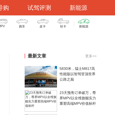
导购
试驾评测
新能源
MPV
跑车
皮卡
轻卡
新能源
最新文章
更多>>
5830米，猛士M817高
性能版以智驾登顶世界
公路之巅
23天预售订单破万，尊
界MPV以全维旗舰实力
重塑高端MPV价值标杆