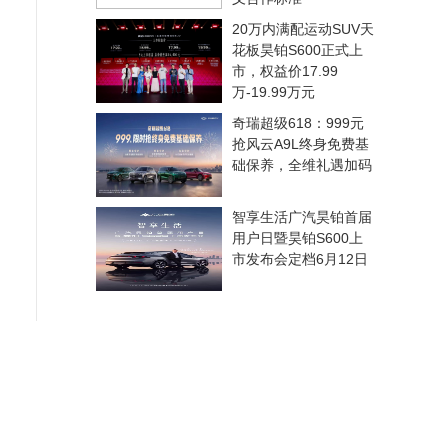
20万内满配运动SUV天
花板昊铂S600正式上
市，权益价17.99
万-19.99万元
奇瑞超级618：999元
抢风云A9L终身免费基
础保养，全维礼遇加码
智享生活广汽昊铂首届
用户日暨昊铂S600上
市发布会定档6月12日