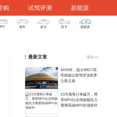
导购
试驾评测
新能源
MPV
跑车
皮卡
轻卡
新能源
最新文章
更多>>
5830米，猛士M817高
性能版以智驾登顶世界
公路之巅
23天预售订单破万，尊
界MPV以全维旗舰实力
重塑高端MPV价值标杆