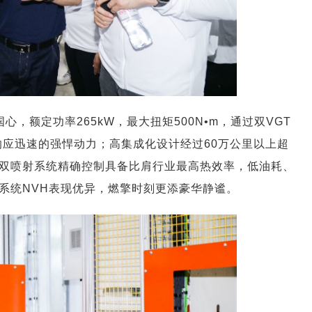
国心，额定功率265kW，最大扭矩500N•m，通过双VGT
来响应迅速的强悍动力；高集成化设计经过60万公里以上超
双喷射系统精确控制具备比肩行业最高热效率，低油耗、
系统NVH表现优异，燃擎时刻更添豪华静谧。