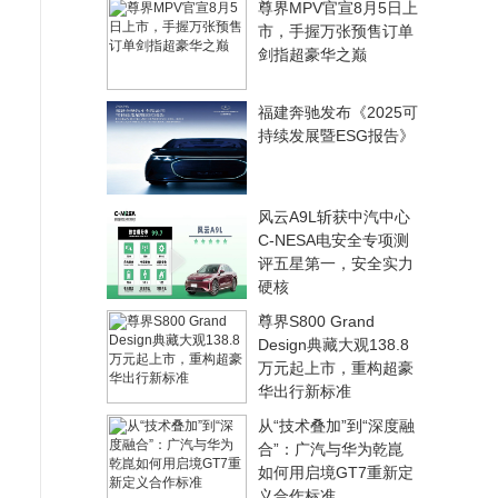
尊界MPV官宣8月5日上
市，手握万张预售订单
剑指超豪华之巅
福建奔驰发布《2025可
持续发展暨ESG报告》
风云A9L斩获中汽中心
C-NESA电安全专项测
评五星第一，安全实力
硬核
尊界S800 Grand
Design典藏大观138.8
万元起上市，重构超豪
华出行新标准
从“技术叠加”到“深度融
合”：广汽与华为乾崑
如何用启境GT7重新定
义合作标准