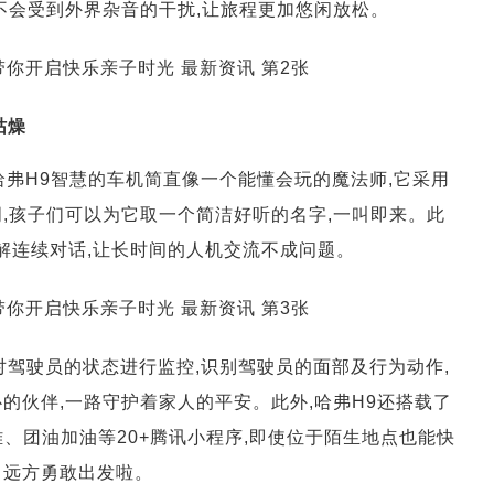
不会受到外界杂音的干扰,让旅程更加悠闲放松。
枯燥
哈弗H9智慧的车机简直像一个能懂会玩的魔法师,它采用
,孩子们可以为它取一个简洁好听的名字,一叫即来。此
理解连续对话,让长时间的人机交流不成问题。
对驾驶员的状态进行监控,识别驾驶员的面部及行为动作,
的伙伴,一路守护着家人的平安。此外,哈弗H9还搭载了
拉雅、团油加油等20+腾讯小程序,即使位于陌生地点也能快
向远方勇敢出发啦。