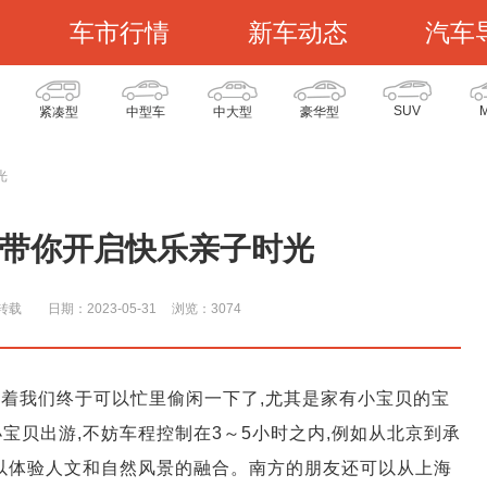
车市行情
新车动态
汽车
SUV
紧凑型
中型车
中大型
豪华型
光
9带你开启快乐亲子时光
转载
日期：2023-05-31
浏览：307
4
味着我们终于可以忙里偷闲一下了,尤其是家有小宝贝的宝
宝贝出游,不妨车程控制在3～5小时之内,例如从北京到承
可以体验人文和自然风景的融合。南方的朋友还可以从上海