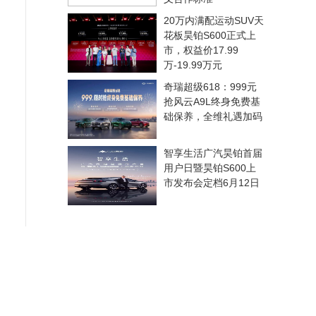
20万内满配运动SUV天
花板昊铂S600正式上
市，权益价17.99
万-19.99万元
奇瑞超级618：999元
抢风云A9L终身免费基
础保养，全维礼遇加码
智享生活广汽昊铂首届
用户日暨昊铂S600上
市发布会定档6月12日