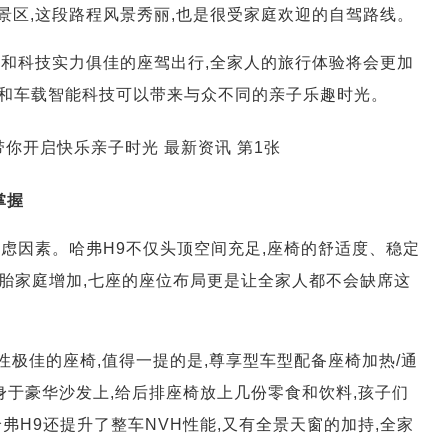
湖景区,这段路程风景秀丽,也是很受家庭欢迎的自驾路线。
间和科技实力俱佳的座驾出行,全家人的旅行体验将会更加
间和车载智能科技可以带来与众不同的亲子乐趣时光。
掌握
虑因素。哈弗H9不仅头顶空间充足,座椅的舒适度、稳定
胎家庭增加,七座的座位布局更是让全家人都不会缺席这
性极佳的座椅,值得一提的是,尊享型车型配备座椅加热/通
置身于豪华沙发上,给后排座椅放上几份零食和饮料,孩子们
弗H9还提升了整车NVH性能,又有全景天窗的加持,全家