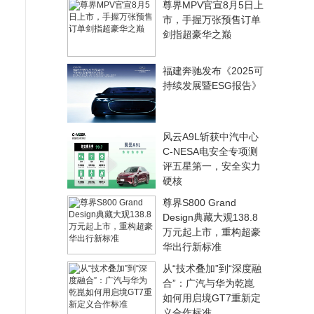
尊界MPV官宣8月5日上
市，手握万张预售订单
剑指超豪华之巅
福建奔驰发布《2025可
持续发展暨ESG报告》
风云A9L斩获中汽中心
C-NESA电安全专项测
评五星第一，安全实力
硬核
尊界S800 Grand
Design典藏大观138.8
万元起上市，重构超豪
华出行新标准
从“技术叠加”到“深度融
合”：广汽与华为乾崑
如何用启境GT7重新定
义合作标准