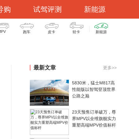
导购
试驾评测
新能源
MPV
跑车
皮卡
轻卡
新能源
最新文章
更多>>
5830米，猛士M817高
性能版以智驾登顶世界
公路之巅
23天预售订单破万，尊
界MPV以全维旗舰实力
重塑高端MPV价值标杆