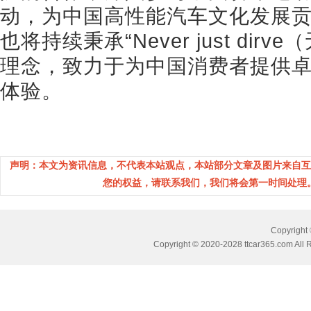
动，为中国高性能汽车文化发展贡
也将持续秉承“Never just di
理念，致力于为中国消费者提供
体验。
声明：本文为资讯信息，不代表本站观点，本站部分文章及图片来自互
您的权益，请联系我们，我们将会第一时间处理。(邮箱
Copyrig
Copyright © 2020-2028 ttcar365.com All 