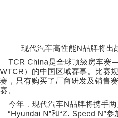
现代汽车高性能N品牌将出战20
TCR China是全球顶级房车
WTCR）的中国区域赛事。比赛
赛，只有购买了厂商研发及销售
赛。
今年，现代汽车N品牌将携手两
—“Hyundai N”和“Z. Speed 