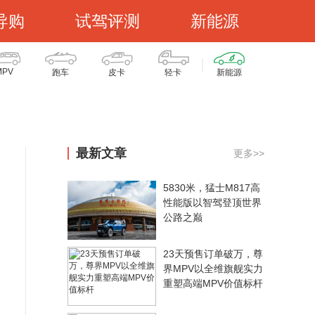
导购
试驾评测
新能源
MPV
跑车
皮卡
轻卡
新能源
最新文章
更多>>
5830米，猛士M817高
性能版以智驾登顶世界
公路之巅
23天预售订单破万，尊
界MPV以全维旗舰实力
重塑高端MPV价值标杆