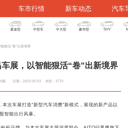
车市行情
新车动态
汽车
SUV
紧凑型
中型车
中大型
豪华型
智能狠活“卷”出新境界
昌车展，以智能狠活“卷”出新境界
转载
日期：2023-05-03
浏览：377
0
，本次车展打造“新型汽车消费”新模式，展现的新产品以
股智能出行风暴。
的标杆品牌，与本次车展主题深度契合。AITO问界携旗下