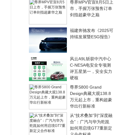
尊界MPV官宣8月5日上
市，手握万张预售订单
剑指超豪华之巅
福建奔驰发布《2025可
持续发展暨ESG报告》
风云A9L斩获中汽中心
C-NESA电安全专项测
评五星第一，安全实力
硬核
尊界S800 Grand
Design典藏大观138.8
万元起上市，重构超豪
华出行新标准
从“技术叠加”到“深度融
合”：广汽与华为乾崑
如何用启境GT7重新定
义合作标准