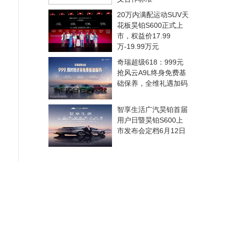
20万内满配运动SUV天
花板昊铂S600正式上
市，权益价17.99
万-19.99万元
奇瑞超级618：999元
抢风云A9L终身免费基
础保养，全维礼遇加码
智享生活广汽昊铂首届
用户日暨昊铂S600上
市发布会定档6月12日