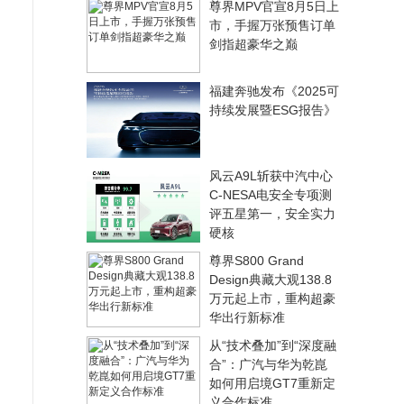
尊界MPV官宣8月5日上
市，手握万张预售订单
剑指超豪华之巅
福建奔驰发布《2025可
持续发展暨ESG报告》
风云A9L斩获中汽中心
C-NESA电安全专项测
评五星第一，安全实力
硬核
尊界S800 Grand
Design典藏大观138.8
万元起上市，重构超豪
华出行新标准
从“技术叠加”到“深度融
合”：广汽与华为乾崑
如何用启境GT7重新定
义合作标准