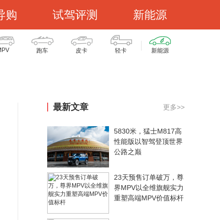
导购
试驾评测
新能源
MPV
跑车
皮卡
轻卡
新能源
最新文章
更多>>
5830米，猛士M817高
性能版以智驾登顶世界
公路之巅
23天预售订单破万，尊
界MPV以全维旗舰实力
重塑高端MPV价值标杆