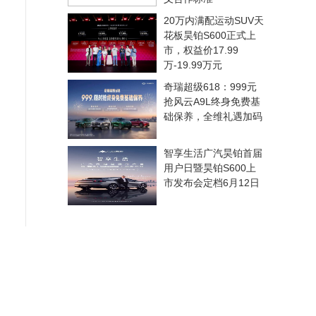
20万内满配运动SUV天
花板昊铂S600正式上
市，权益价17.99
万-19.99万元
奇瑞超级618：999元
抢风云A9L终身免费基
础保养，全维礼遇加码
智享生活广汽昊铂首届
用户日暨昊铂S600上
市发布会定档6月12日