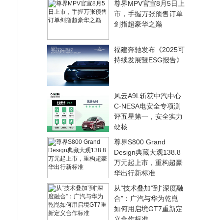
尊界MPV官宣8月5日上
市，手握万张预售订单
剑指超豪华之巅
福建奔驰发布《2025可
持续发展暨ESG报告》
风云A9L斩获中汽中心
C-NESA电安全专项测
评五星第一，安全实力
硬核
尊界S800 Grand
Design典藏大观138.8
万元起上市，重构超豪
华出行新标准
从“技术叠加”到“深度融
合”：广汽与华为乾崑
如何用启境GT7重新定
义合作标准