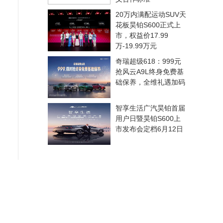
20万内满配运动SUV天
花板昊铂S600正式上
市，权益价17.99
万-19.99万元
奇瑞超级618：999元
抢风云A9L终身免费基
础保养，全维礼遇加码
智享生活广汽昊铂首届
用户日暨昊铂S600上
市发布会定档6月12日