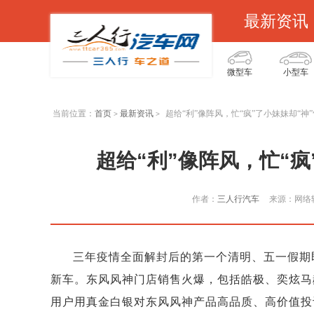
最新资讯
微型车
小型车
当前位置：
首页
最新资讯
超给“利”像阵风，忙“疯”了小妹妹却“神
>
>
超给“利”像阵风，忙“疯
作者：
三人行汽车
来源：网络
三年疫情全面解封后的第一个清明、五一假期
新车。东风风神门店销售火爆，包括皓极、奕炫马
用户用真金白银对东风风神产品高品质、高价值投认