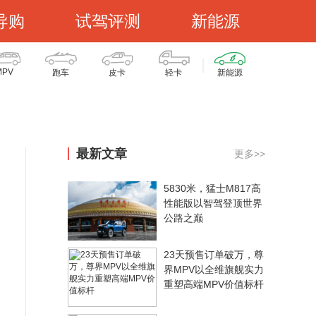
导购
试驾评测
新能源
MPV
跑车
皮卡
轻卡
新能源
最新文章
更多>>
5830米，猛士M817高
性能版以智驾登顶世界
公路之巅
23天预售订单破万，尊
界MPV以全维旗舰实力
重塑高端MPV价值标杆