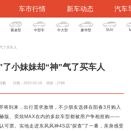
车市行情
新车动态
汽车
SUV
紧凑型
中型车
中大型
豪华型
”气了买车人
”了小妹妹却“神”气了买车人
转载
日期：2023-03-16
浏览：278
6
即将到来，出行需求激增，不少朋友选择在阳春3月购入
赫版、奕炫MAX在内的多款车型都被用户争相抢购——
可票。实地走进东风风神4S店“探查”了一番，亲身感受