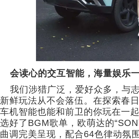
会读心的交互智能，海量娱乐
我们涉猎广泛，爱好众多，与
新鲜玩法从不会落伍。在探索春
车机智能也能和前卫的你玩在一
选好了BGM歌单，欧萌达的“SO
曲调完美呈现，配合64色律动氛