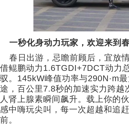
一秒化身动力玩家，欢迎来到
春日出游，忌瞻前顾后，宜放
借鲲鹏动力1.6TGDI+7DCT
驭。145kW峰值功率与290N·
途，百公里7.8秒的加速实力跨
人肾上腺素瞬间飙升。载上你的
感中嗨玩尖叫，每一次超越和追
前。