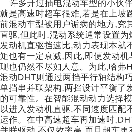
许多开过插电混动车型的小伙伴
就是高速时超车很难,若是在上坡
前混动车型被用户诟病的地方,究其
直驱,但此时,混动系统通常设置
发动机直驱挡速比,动力表现本就
矩也有一定衰减,因此,即便发动机
现也仍然不尽如人意。为此,哈弗H
混动DHT则通过两挡平行轴结构
单挡串并联架构,两挡设计平衡了
的可靠性。在智能混动动力选择模
以进入发动机直驱,不同速度匹配
运作。在中高速超车再加速时,D
并联驱动,不仅效率高,而且超车更