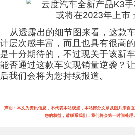
从透露出的细节图来看，这款
计层次感丰富，而且也具有很高
是十分期待的，不过现关于该新
能否通过这款车实现销量逆袭？
后我们会将为您持续报道。
声明：本文为资讯信息，不代表本站观点，本站部分文章及图片来自互
您的权益，请联系我们，我们将会第一时间处理。(邮箱