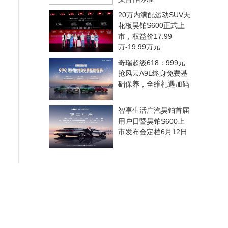
20万内满配运动SUV天
花板昊铂S600正式上
市，权益价17.99
万-19.99万元
奇瑞超级618：999元
抢风云A9L终身免费基
础保养，全维礼遇加码
智享生活广汽昊铂首届
用户日暨昊铂S600上
市发布会定档6月12日