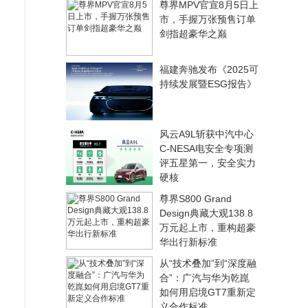
尊界MPV官宣8月5日上
市，手握万张预售订单
剑指超豪华之巅
福建奔驰发布《2025可
持续发展暨ESG报告》
风云A9L斩获中汽中心
C-NESA电安全专项测
评五星第一，安全实力
硬核
尊界S800 Grand
Design典藏大观138.8
万元起上市，重构超豪
华出行新标准
从“技术叠加”到“深度融
合”：广汽与华为乾崑
如何用启境GT7重新定
义合作标准