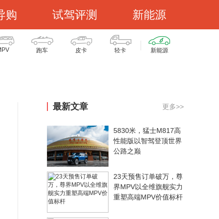
导购
试驾评测
新能源
MPV
跑车
皮卡
轻卡
新能源
最新文章
更多>>
5830米，猛士M817高
性能版以智驾登顶世界
公路之巅
23天预售订单破万，尊
界MPV以全维旗舰实力
重塑高端MPV价值标杆