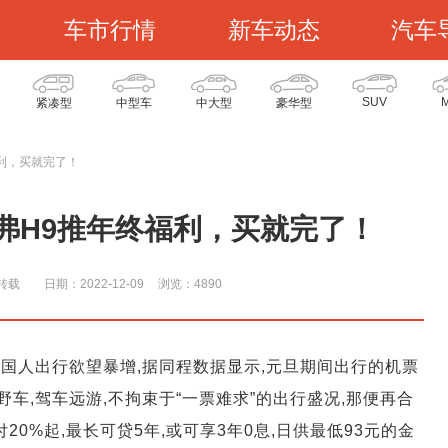
车市行情
新车动态
汽车
SUV
紧凑型
中型车
中大型
豪华型
利，买就完了！
弗H9推年终福利，买就完了！
转载
日期：2022-12-09
浏览：489
0
国人出行欲望暴增,据同程数据显示,元旦期间出行的机票
车,驾车远游,不拘束于“一票难求”的出行盛况,那便再合
0%起,最长可贷5年,或可享3年0息,日供最低93元的金