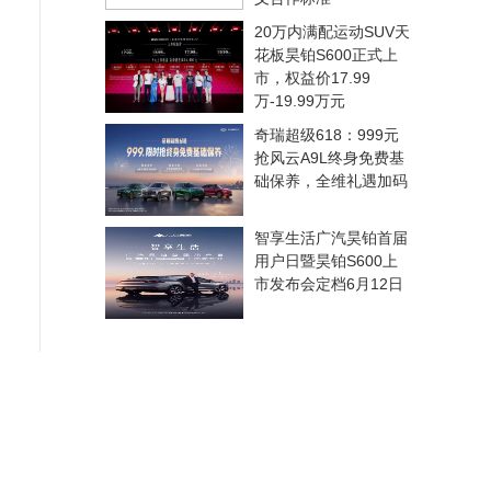
20万内满配运动SUV天
花板昊铂S600正式上
市，权益价17.99
万-19.99万元
奇瑞超级618：999元
抢风云A9L终身免费基
础保养，全维礼遇加码
智享生活广汽昊铂首届
用户日暨昊铂S600上
市发布会定档6月12日