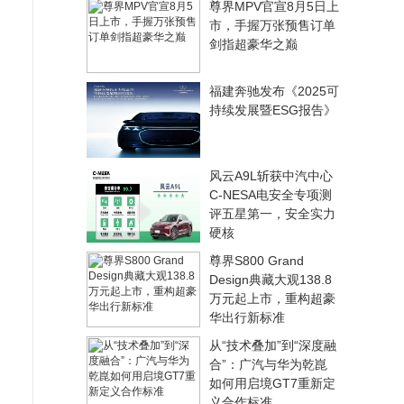
尊界MPV官宣8月5日上
市，手握万张预售订单
剑指超豪华之巅
福建奔驰发布《2025可
持续发展暨ESG报告》
风云A9L斩获中汽中心
C-NESA电安全专项测
评五星第一，安全实力
硬核
尊界S800 Grand
Design典藏大观138.8
万元起上市，重构超豪
华出行新标准
从“技术叠加”到“深度融
合”：广汽与华为乾崑
如何用启境GT7重新定
义合作标准