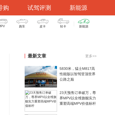
导购
试驾评测
新能源
MPV
跑车
皮卡
轻卡
新能源
最新文章
更多>>
5830米，猛士M817高
性能版以智驾登顶世界
公路之巅
23天预售订单破万，尊
界MPV以全维旗舰实力
重塑高端MPV价值标杆