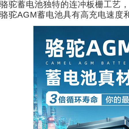
骆驼蓄电池独特的连冲板栅工艺
骆驼AGM蓄电池具有高充电速度