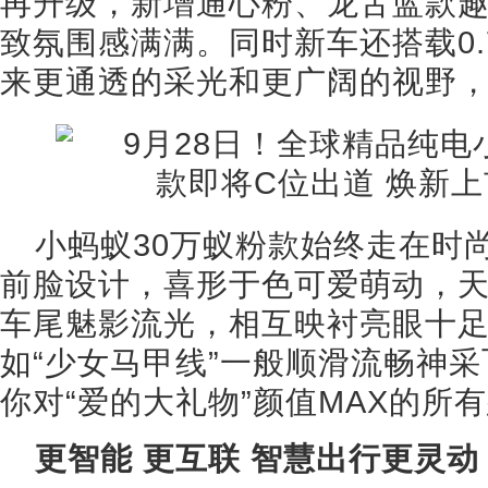
再升级，新增通心粉、龙舌蓝款
致氛围感满满。同时新车还搭载0.
来更通透的采光和更广阔的视野
小蚂蚁30万蚁粉款始终走在时
前脸设计，喜形于色可爱萌动，
车尾魅影流光，相互映衬亮眼十
如“少女马甲线”一般顺滑流畅神
你对“爱的大礼物”颜值MAX的所有
更智能 更互联 智慧出行更灵动