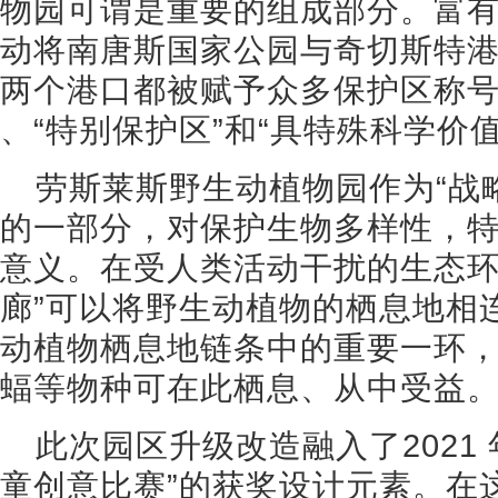
物园可谓是重要的组成部分。富有
动将南唐斯国家公园与奇切斯特
两个港口都被赋予众多保护区称号
、“特别保护区”和“具特殊科学价
劳斯莱斯野生动植物园作为“战
的一部分，对保护生物多样性，
意义。在受人类活动干扰的生态环
廊”可以将野生动植物的栖息地相
动植物栖息地链条中的重要一环，
蝠等物种可在此栖息、从中受益
此次园区升级改造融入了2021
童创意比赛”的获奖设计元素。在这