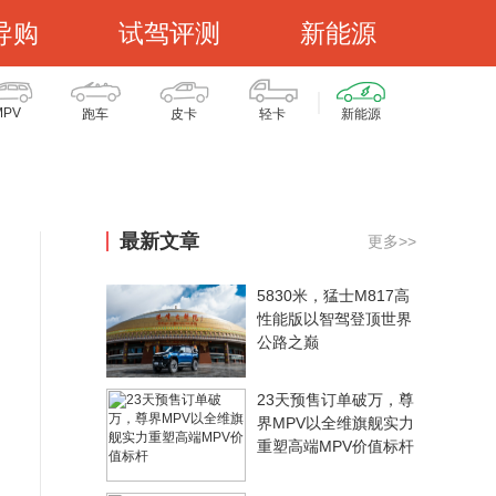
导购
试驾评测
新能源
MPV
跑车
皮卡
轻卡
新能源
最新文章
更多>>
5830米，猛士M817高
性能版以智驾登顶世界
公路之巅
23天预售订单破万，尊
界MPV以全维旗舰实力
重塑高端MPV价值标杆