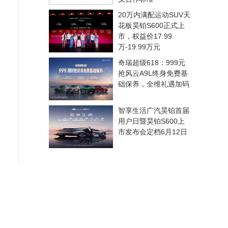
20万内满配运动SUV天
花板昊铂S600正式上
市，权益价17.99
万-19.99万元
奇瑞超级618：999元
抢风云A9L终身免费基
础保养，全维礼遇加码
智享生活广汽昊铂首届
用户日暨昊铂S600上
市发布会定档6月12日