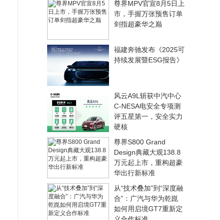
尊界MPV官宣8月5日上
市，手握万张预售订单
剑指超豪华之巅
福建奔驰发布《2025可
持续发展暨ESG报告》
风云A9L斩获中汽中心
C-NESA电安全专项测
评五星第一，安全实力
硬核
尊界S800 Grand
Design典藏大观138.8
万元起上市，重构超豪
华出行新标准
从“技术叠加”到“深度融
合”：广汽与华为乾崑
如何用启境GT7重新定
义合作标准