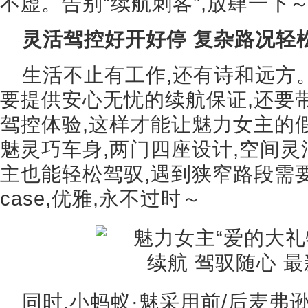
不虚。告别“续航刺客”,放肆一下
灵活驾控好开好停 复杂路况轻松
生活不止有工作,还有诗和远方
要提供安心无忧的续航保证,还要
驾控体验,这样才能让魅力女主的
魅灵巧车身,两门四座设计,空间灵
主也能轻松驾驭,遇到狭窄路段需
case,优雅,永不过时～
同时,小蚂蚁·魅采用前/后麦弗