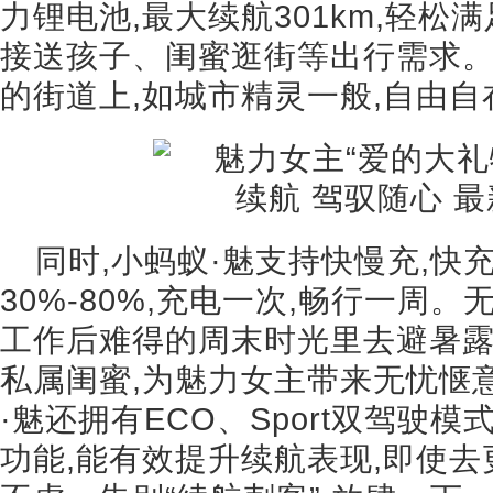
力锂电池,最大续航301km,轻
接送孩子、闺蜜逛街等出行需求
的街道上,如城市精灵一般,自由自
同时,小蚂蚁·魅支持快慢充,快
30%-80%,充电一次,畅行一周
工作后难得的周末时光里去避暑露
私属闺蜜,为魅力女主带来无忧惬
·魅还拥有ECO、Sport双驾驶
功能,能有效提升续航表现,即使